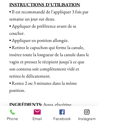
INSTRUCTIONS D'UTILISATION
▪︎ Il est recommandé de l'appliquer 3 fois par
semaine un jour sur deux.
▪︎ Appliquer de préférence avant de se
coucher.
▪︎ Appliquer en position allongée.
▪︎ Retirez le capuchon qui ferme la canule,
insérez toute la longueur de la canule dans le
vagin et pressez le récipient jusqu'à ce que
son contenu soit complètement vidé et
retirez-le délicatement.
▪︎ Restez 2 ou 3 minutes dans la même
position.
INGRÉDIENTS:
Aqua, glycérine,
hyaluronate de sodium, extrait de Centella
Asiatica, gomme xanthane, carbomère,
Phone
Email
Facebook
Instagram
triéthanolamine, benzoate de sodium,
sorbate de potassium.