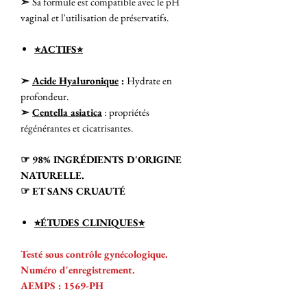
➣
Sa formule est compatible avec le pH
vaginal et l'utilisation de préservatifs.
⭐︎ACTIFS⭐︎
➣
Acide Hyaluronique
:
Hydrate en
profondeur.
➣
Centella asiatica
: propriétés
régénérantes et cicatrisantes.
☞ 98% INGRÉDIENTS D'ORIGINE
NATURELLE.
☞ ET SANS CRUAUTÉ
⭐︎ÉTUDES CLINIQUES⭐︎
Testé sous contrôle gynécologique.
Numéro d'enregistrement.
AEMPS : 1569-PH