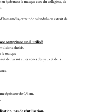
t en hydratant le masque avec du collagène, de
s.
 d’hamamélis, extrait de calendula ou extrait de
se comprimée est-il utilisé?
mulsions choisis.
re le masque
haut de l’avant et les zones des yeux et de la
utes.
une épaisseur de 0,5 cm.
.
sation, pas de réutilisation.