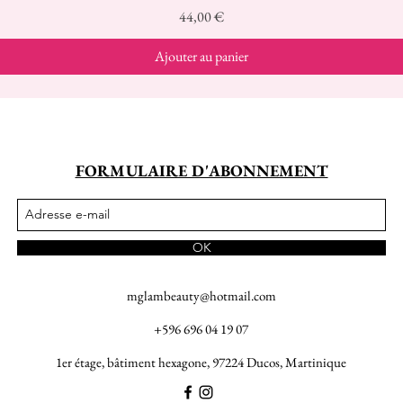
Prix
44,00 €
Ajouter au panier
FORMULAIRE D'ABONNEMENT
OK
mglambeauty@hotmail.com
+596 696 04 19 07
1er étage, bâtiment hexagone, 97224 Ducos, Martinique