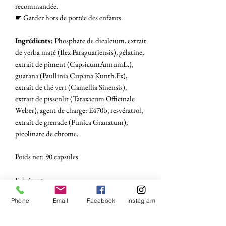
recommandée.
☛ Garder hors de portée des enfants.
Ingrédients:
Phosphate de dicalcium, extrait
de yerba maté (Ilex Paraguariensis), gélatine,
extrait de piment (CapsicumAnnumL.),
guarana (Paullinia Cupana Kunth.Ex),
extrait de thé vert (Camellia Sinensis),
extrait de pissenlit (Taraxacum Officinale
Weber), agent de charge: E470b, resvératrol,
extrait de grenade (Punica Granatum),
picolinate de chrome.
Poids net: 90 capsules
Fabricant
QNT SA,
Phone
Email
Facebook
Instagram
Technoparc de Thudinie 3
6536 - Donstiennes - BELGIUM