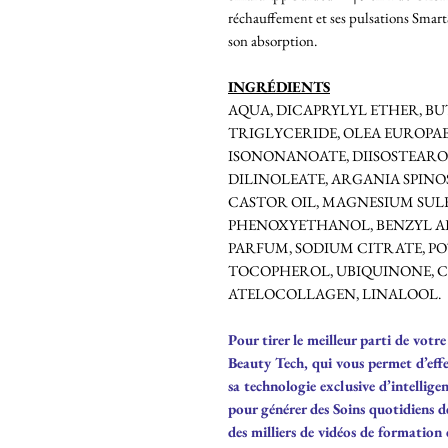
réchauffement et ses pulsations SmartS
son absorption.
INGRÉDIENTS
AQUA, DICAPRYLYL ETHER, B
TRIGLYCERIDE, OLEA EUROPAE
ISONONANOATE, DIISOSTEARO
DILINOLEATE, ARGANIA SPIN
CASTOR OIL, MAGNESIUM SUL
PHENOXYETHANOL, BENZYL AL
PARFUM, SODIUM CITRATE, PO
TOCOPHEROL, UBIQUINONE, C
ATELOCOLLAGEN, LINALOOL.
Pour tirer le meilleur parti de vo
Beauty Tech, qui vous permet d’effe
sa technologie exclusive d’intelligenc
pour générer des Soins quotidiens de
des milliers de vidéos de formation c