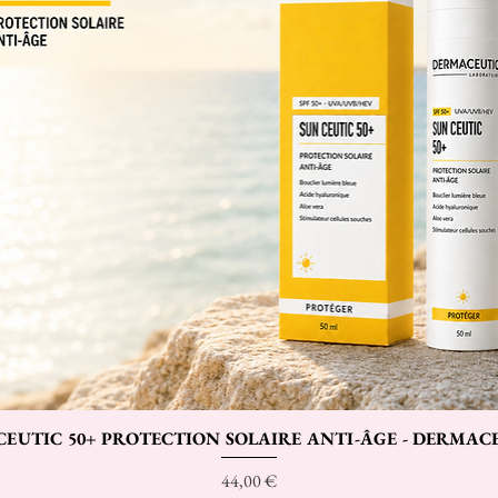
CEUTIC 50+ PROTECTION SOLAIRE ANTI-ÂGE - DERMAC
Aperçu rapide
Prix
44,00 €