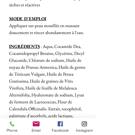
sèches et réactives
MODE D'EMPLOI
Appliquer sur peau mouillée en massant
doucement et rincer abondamment à l'eau.
INGRÉDIENTS
: Aqua, Cocamide Dea,
Cocamidopropyl Betaine, Glycérine, Decyl
Glucoside, Chlorure de sodium, Huile de
noyau de Prunus Armenica, Huile de germe
de Triticum Vulgare, Huile de Persea
Gratissima, Huile de graines de Vitis
Vinifera, Huile de feuille de Melaleuca
Alternifolia, Hyaluronate de sodium, Lysat
de ferment de Lactococcus, Fleur de
Calendula Officinalis. Extrait, tocophérol,
palmitate d'ascorbyle, acide lactique,
parfum, propanediol, huile de ricin
hydrogénée Peg-40, tridéceth-9, diacétate de
Phone
Email
Facebook
Instagram