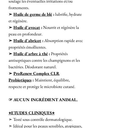
soulage les éventuelles irritations et/ou
frottements.
➣
Huile de germe de blé
:
lubrifie, hydrate
et régénère.
➣
Huile d'avocat
:
Nourrit et régénère la
peau en profondeur.
➣
Huile d'abricot
:
Absorption rapide avec
propriétés émollientes.
➣
Huile d'arbre à thé
:
Propriétés
antiseptiques contre les champignons et les
bactéries. Déodorant naturel.
➣
ProRenew Complex CLR
Probiotiques
:
Maintient, équilibre,
respecte et protège le microbiote cutané.
☞ AUCUN INGRÉDIENT ANIMAL.
⭐︎ETUDES CLINIQUES⭐︎
➣ Testé sous contrôle dermatologique.
➣ Idéeal pour les peaux sensibles, atopiques,