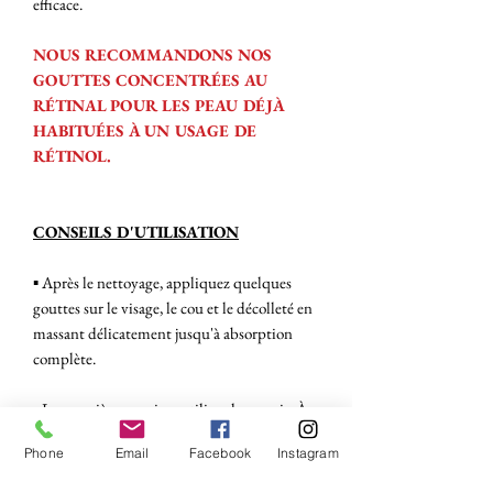
efficace.
NOUS RECOMMANDONS NOS
GOUTTES CONCENTRÉES AU
RÉTINAL POUR LES PEAU DÉJÀ
HABITUÉES À UN USAGE DE
RÉTINOL.
CONSEILS D'UTILISATION
▪︎ Après le nettoyage, appliquez quelques
gouttes sur le visage, le cou et le décolleté en
massant délicatement jusqu'à absorption
complète.
▪︎ La première semaine, utilisez-le un soir. À
mesure que votre peau s'habitue, vous
Phone
Email
Facebook
Instagram
pouvez augmenter progressivement la
fréquence d'application jusqu'à une