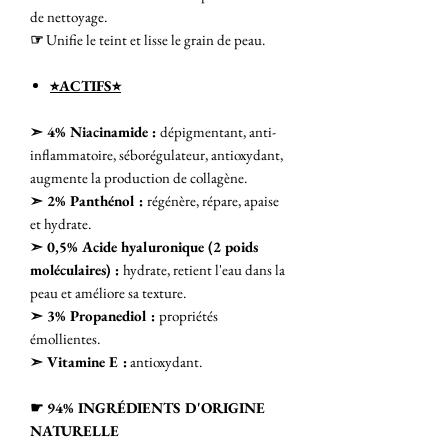
de nettoyage.
☞
Unifie le teint et lisse le grain de peau.
⭐︎ACTIFS⭐︎
➣ 4% Niacinamide :
dépigmentant, anti-
inflammatoire, séborégulateur, antioxydant,
augmente la production de collagène.
➣ 2% Panthénol :
régénère, répare, apaise
et hydrate.
➣ 0,5% Acide hyaluronique (2 poids
moléculaires) :
hydrate, retient l'eau dans la
peau et améliore sa texture.
➣ 3% Propanediol :
propriétés
émollientes.
➣ Vitamine E :
antioxydant.
☛ 94% INGRÉDIENTS D'ORIGINE
NATURELLE