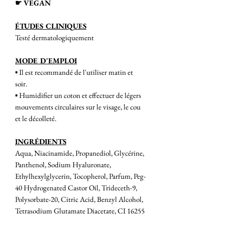
☛ VEGAN
ÉTUDES CLINIQUES
Testé dermatologiquement
MODE D'EMPLOI
▪︎ Il est recommandé de l'utiliser matin et
soir.
▪︎ Humidifier un coton et effectuer de légers
mouvements circulaires sur le visage, le cou
et le décolleté.
INGRÉDIENTS
Aqua, Niacinamide, Propanediol, Glycérine,
Panthenol, Sodium Hyaluronate,
Ethylhexylglycerin, Tocopherol, Parfum, Peg-
40 Hydrogenated Castor Oil, Trideceth-9,
Polysorbate-20, Citric Acid, Benzyl Alcohol,
Tetrasodium Glutamate Diacetate, CI 16255