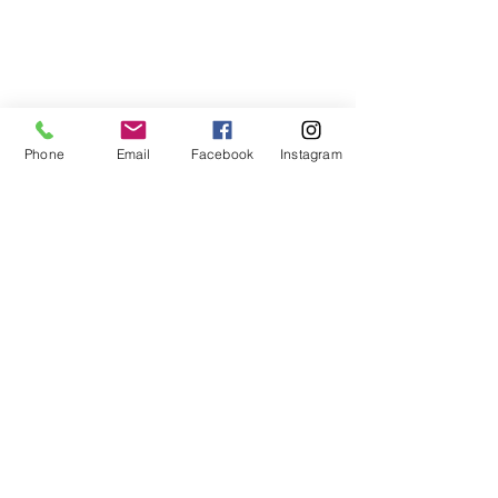
Phone
Email
Facebook
Instagram
Aucun avis pour le moment
Partagez votre expérience, soyez le premier à
laisser un avis.
Laisser un avis
ARTICLES
SIMILAIRES