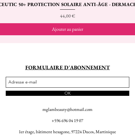
CEUTIC 50+ PROTECTION SOLAIRE ANTI-ÂGE - DERMAC
Aperçu rapide
Prix
44,00 €
Ajouter au panier
FORMULAIRE D'ABONNEMENT
OK
mglambeauty@hotmail.com
+596 696 04 19 07
1er étage, bâtiment hexagone, 97224 Ducos, Martinique