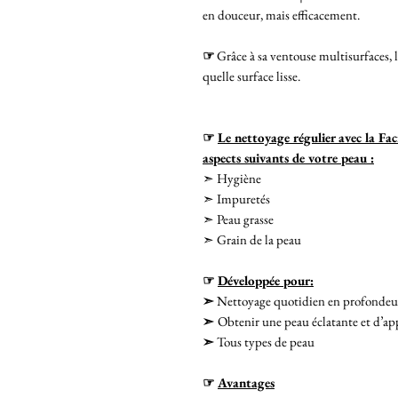
en douceur, mais efficacement.
☞
Grâce à sa ventouse multisurfaces, l
quelle surface lisse.
☞
Le nettoyage régulier avec la Faci
aspects suivants de votre peau :
➣ Hygiène
➣ Impuretés
➣ Peau grasse
➣ Grain de la peau
☞
Développée pour:
➣
Nettoyage quotidien en profondeu
➣
Obtenir une peau éclatante et d’ap
➣
Tous types de peau
☞
Avantages