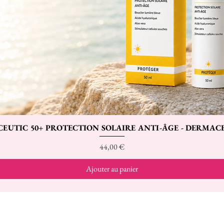
CEUTIC 50+ PROTECTION SOLAIRE ANTI-ÂGE - DERMAC
Aperçu rapide
Prix
44,00 €
Ajouter au panier